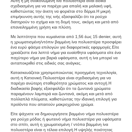
Αυτή η μη σιλικονωμένη ίνα πολυεστέρα είναι ειδικά
σχεδιασμένη για να παρέχει μια απαλή και μαλακή υφή,
καθιστώντας την άνετη να φοριέται στο δέρμα.Η μικρή
επιμήκυνση αυτής της ινής εξασφαλίζει ότι τα ρούχα
διατηρούν το σχήμα και τη δομή τους, ακόμη και μετά από
επανειλημμένη χρήση και πλύση.
Με λεπτότητα που κυμαίνεται από 1,56 έως 15 denier, αυτή
η χρωματισμένη/ντόπιν βαμμένη ίνα πολυεστέρα προσφέρει
ένα ευρύ φάσμα επιλογών για διαφορετικές εφαρμογές.Είτε
χρειάζεστε ένα λεπτό νήμα για ευαίσθητα υφάσματα είτε ένα
παχύτερο νήμα για βαριά υφάσματα, αυτή η ίνα μπορεί να
ανταποκριθεί στις ειδικές σας ανάγκες.
Κατασκευάζεται χρησιμοποιώντας προηγμένη τεχνολογία,
αυτή η Κατιονική Πολυεστέρα είναι σχεδιασμένη για να
παρέχει ανώτερη σταθερότητα χρώματος και αντοχή.Η
διαδικασία βαφής εξασφαλίζει ότι τα ζωντανά χρώματα
παραμένουν λαμπερά και ζωντανά, ακόμη και μετά από
πολλαπλά πλύματα, καθιστώντας την ιδανική επιλογή για
προϊόντα που απαιτούν μακροχρόνιο χρώμα.
Είτε ψάχνετε να δημιουργήσετε βαμμένο νήμα πολυεστέρα
για ρούχα μόδας ή φωτεινό νήμα πολυεστέρα για υφάσματα
στο σπίτι, αυτή η χρωματισμένη / ντόπα βαμμένη ίνα
πολυεστέρα είναι η τέλεια επιλογή.Η υψηλής ποιότητας