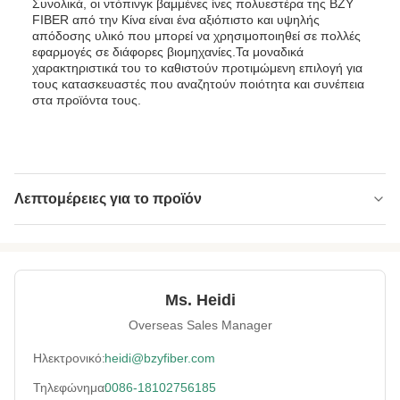
Συνολικά, οι ντόπινγκ βαμμένες ίνες πολυεστέρα της BZY
FIBER από την Κίνα είναι ένα αξιόπιστο και υψηλής
απόδοσης υλικό που μπορεί να χρησιμοποιηθεί σε πολλές
εφαρμογές σε διάφορες βιομηχανίες.Τα μοναδικά
χαρακτηριστικά του το καθιστούν προτιμώμενη επιλογή για
τους κατασκευαστές που αναζητούν ποιότητα και συνέπεια
στα προϊόντα τους.
Λεπτομέρειες για το προϊόν
Type:
Άλλα από τα κατεργασμένα με νήμα
Uv Resistance:
Εξαιρετικό.
Ms. Heidi
Fineness:
1.56-15 Αρνητής
Overseas Sales Manager
Moisture
Χαμηλά
Ηλεκτρονικό:
heidi@bzyfiber.com
Absorption:
Τηλεφώνημα:
0086-18102756185