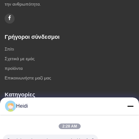
την ανθρωπότητα.
Γρήγοροι σύνδεσμοι
Σπίτι
Σχετικά με εμάς
προϊόντα
Επικοινωνήστε μαζί μας
Κατηγορίες
Heidi
Μη συνεχείς ίνες πολυεστέρα
Πυροσβεστικές ίνες συστατικού πολυεστέρα
Φύλλα πολυεστέρα χαμηλής τήξης
2:28 AM
Κοίλες κλιμένες μη συνεχείς ίνες πολυεστέρα