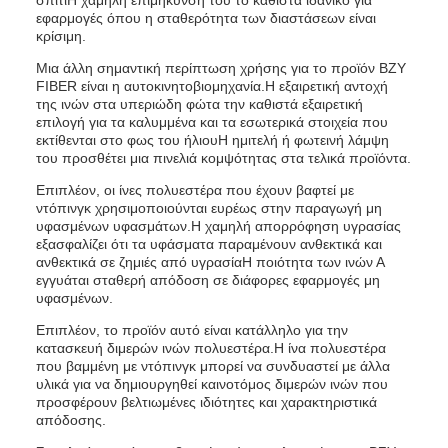
σπίτιΗ χαμηλή επιμήκυνση του το καθιστά ιδανικό για
εφαρμογές όπου η σταθερότητα των διαστάσεων είναι
κρίσιμη.
Μια άλλη σημαντική περίπτωση χρήσης για το προϊόν BZY
FIBER είναι η αυτοκινητοβιομηχανία.Η εξαιρετική αντοχή
της ινών στα υπεριώδη φώτα την καθιστά εξαιρετική
επιλογή για τα καλυμμένα και τα εσωτερικά στοιχεία που
εκτίθενται στο φως του ήλιουΗ ημιτελή ή φωτεινή λάμψη
του προσθέτει μια πινελιά κομψότητας στα τελικά προϊόντα.
Επιπλέον, οι ίνες πολυεστέρα που έχουν βαφτεί με
ντόπινγκ χρησιμοποιούνται ευρέως στην παραγωγή μη
υφασμένων υφασμάτων.Η χαμηλή απορρόφηση υγρασίας
εξασφαλίζει ότι τα υφάσματα παραμένουν ανθεκτικά και
ανθεκτικά σε ζημιές από υγρασίαΗ ποιότητα των ινών Α
εγγυάται σταθερή απόδοση σε διάφορες εφαρμογές μη
υφασμένων.
Επιπλέον, το προϊόν αυτό είναι κατάλληλο για την
κατασκευή διμερών ινών πολυεστέρα.Η ίνα πολυεστέρα
που βαμμένη με ντόπινγκ μπορεί να συνδυαστεί με άλλα
υλικά για να δημιουργηθεί καινοτόμος διμερών ινών που
προσφέρουν βελτιωμένες ιδιότητες και χαρακτηριστικά
απόδοσης.