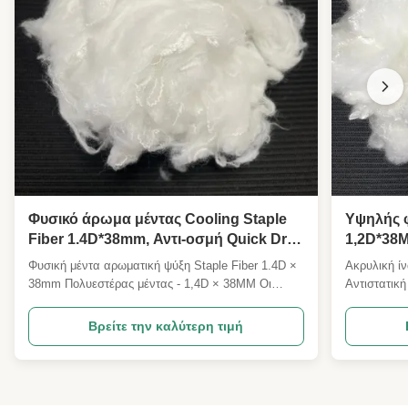
Φυσικό άρωμα μέντας Cooling Staple
Υψηλής φ
Fiber 1.4D*38mm, Αντι-οσμή Quick Dry
1,2D*38M
Textile Raw Staple
πρώτη ύλ
Φυσική μέντα αρωματική ψύξη Staple Fiber 1.4D ×
Ακρυλική ί
μη υφασ
38mm Πολυεστέρας μέντας - 1,4D × 38MM Οι
Αντιστατικ
προδιαγραφές μπορούν να προσαρμοστούν
ενδυμάτων
Επισκόπηση του προϊόντος Η 1.4D × 38MM
προϊόντος 
Βρείτε την καλύτερη τιμή
ψύχραιμη ίνες πολυεστέρα είναι μια υψηλής
συρραπτική 
απόδοσης καλοκαιρινή λειτουργική υφαντική πρώτη
ύλη υψηλής
ύλη που έχει αναπτυχθεί ειδικά για ψύξη, ανθ...
κατασκευάζ