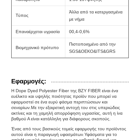
Άλλα από τα κατεργασμένα
Τύπος
με νήμα
Επαναέρχεται υγρασία
00,4-0,6%
Πιστοποιημένο από την
Βιομηχανικό πρότυπο
SGS&OEKO&ITS&GRS
Εφαρμογές:
Η Dope Dyed Polyester Fiber της BZY FIBER είναι ένα
ευέλικτο και υψηλής ποιότητας προϊόν που μπορεί να
εφαρμοστεί σε ένα ευρύ φάσμα περιπτώσεων και
σεναρίων.Με την εξαιρετική αντοχή του στις υπεριώδεις
ακτίνες και τη χαμηλή απορρόφηση υγρασίας, αυτή η ίνα
βαθμού Α είναι κατάλληλη για διάφορους σκοπούς.
Ένας από τους βασικούς τομείς εφαρμογής του προϊόντος
αυτού είναι η παραγωγή υφασμάτων.Υφάσματα για το