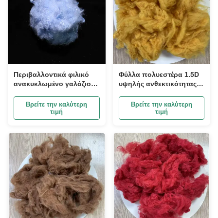
Περιβαλλοντικά φιλικό
Φύλλα πολυεστέρα 1.5D
ανακυκλωμένο γαλάζιο
υψηλής ανθεκτικότητας
ντόπι βαμμένο με ίνες
στη φλόγα χρυσό κίτρινο
ιξώδους ινών
Βρείτε την καλύτερη
Βρείτε την καλύτερη
σταθερότητα μήτρας PSF
τιμή
τιμή