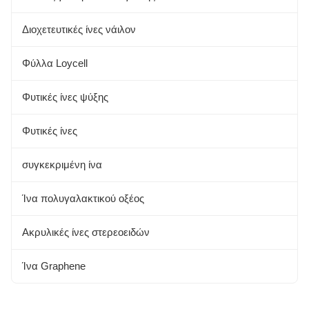
Αλόη
Διοχετευτικές ίνες νάιλον
Αλγινική ίνα
Φύλλα Loycell
Φυτικές ίνες
Φυτικές ίνες ψύξης
Ινες μπαμπού
Φυτικές ίνες
συγκεκριμένη ίνα
Ίνα πολυγαλακτικού οξέος
Ακρυλικές ίνες στερεοειδών
Ίνα Graphene