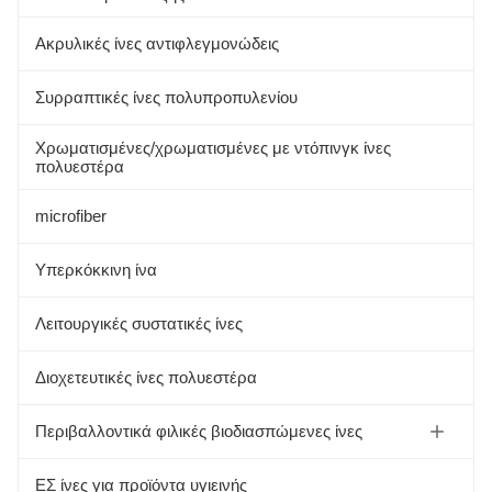
Ακρυλικές ίνες αντιφλεγμονώδεις
Συρραπτικές ίνες πολυπροπυλενίου
Χρωματισμένες/χρωματισμένες με ντόπινγκ ίνες
πολυεστέρα
microfiber
Υπερκόκκινη ίνα
Λειτουργικές συστατικές ίνες
Διοχετευτικές ίνες πολυεστέρα
Περιβαλλοντικά φιλικές βιοδιασπώμενες ίνες
Πρωτεϊνική ίνα σόγιας
ΕΣ ίνες για προϊόντα υγιεινής