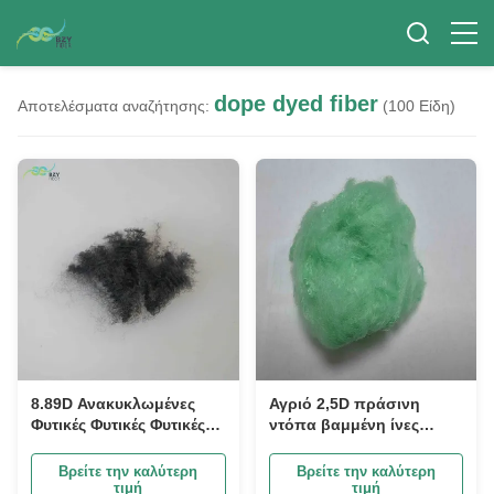
dope dyed fiber
Αποτελέσματα αναζήτησης:
(100 Είδη)
8.89D Ανακυκλωμένες
Αγριό 2,5D πράσινη
Φυτικές Φυτικές Φυτικές
ντόπα βαμμένη ίνες
Φυτικές Φυτικές Φυτικές
ανακυκλωμένη PET
Φυτικές
πολυεστέρα Staple ίνες
Βρείτε την καλύτερη
Βρείτε την καλύτερη
τιμή
τιμή