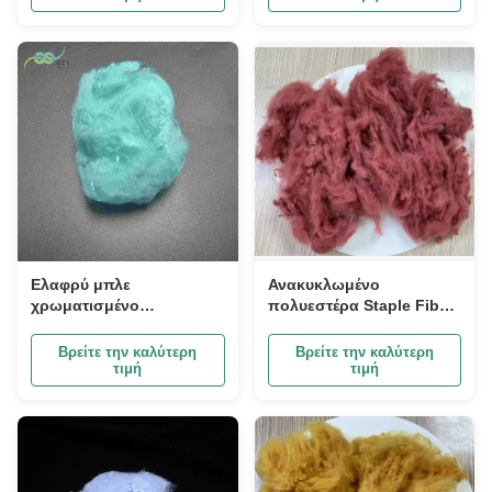
Ελαφρύ μπλε
Ανακυκλωμένο
χρωματισμένο
πολυεστέρα Staple Fiber
πολυεστέρα Staple Fiber
1.5D 38mm Dope
2.5D Regenerated PSF
βαμμένο κόκκινο
Βρείτε την καλύτερη
Βρείτε την καλύτερη
Polyester
τιμή
τιμή