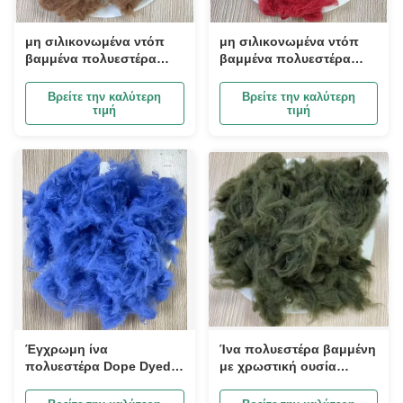
μη σιλικονωμένα ντόπ
μη σιλικονωμένα ντόπ
βαμμένα πολυεστέρα
βαμμένα πολυεστέρα
1.5D 38mm καμήλα
1.5D 38mm φωτεινό
κόκκινο
Βρείτε την καλύτερη
Βρείτε την καλύτερη
τιμή
τιμή
Έγχρωμη ίνα
Ίνα πολυεστέρα βαμμένη
πολυεστέρα Dope Dyed
με χρωστική ουσία
1.5D 38mm Υψηλής
Seaweed Green 1.5D
Αντοχής
38mm