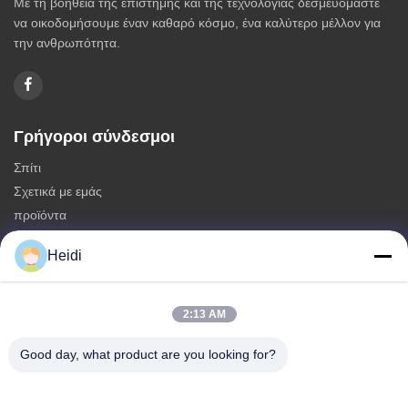
Με τη βοήθεια της επιστήμης και της τεχνολογίας δεσμευόμαστε
να οικοδομήσουμε έναν καθαρό κόσμο, ένα καλύτερο μέλλον για
την ανθρωπότητα.
Γρήγοροι σύνδεσμοι
Σπίτι
Σχετικά με εμάς
προϊόντα
Επικοινωνήστε μαζί μας
Heidi
Κατηγορίες
Μη συνεχείς ίνες πολυεστέρα
2:13 AM
Πυροσβεστικές ίνες συστατικού πολυεστέρα
Good day, what product are you looking for?
Φύλλα πολυεστέρα χαμηλής τήξης
Κοίλες κλιμένες μη συνεχείς ίνες πολυεστέρα
Επικεφαλής ίνες ιπκόζης και αντιφλεγμονώδεις ίνες πολυεστέρα