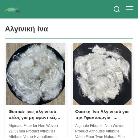
Αλγινική ίνα
Φυσικές ίνες αλγινικού
Φυσική Ίνα Αλγινικού για
οξέος για μη υφαντικές
την Υφαντουργία -
ίνες υψηλής
Αντιμικροβιακή &
Alginate Fiber for Non Woven
Alginate Fiber for Non Woven
απορρόφησης
Οικολογική
2D 51mm Product Attributes
Product Attributes Attribute
Attribute Value Hypoallergenic
Value Fiber Type Natural Fiber