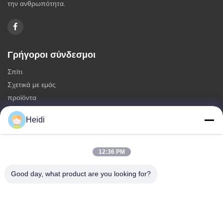
την ανθρωπότητα.
Γρήγοροι σύνδεσμοι
Σπίτι
Σχετικά με εμάς
προϊόντα
Επικοινωνήστε μαζί μας
Heidi
Κατηγορίες
Μη συνεχείς ίνες πολυεστέρα
12:36 PM
Πυροσβεστικές ίνες συστατικού πολυεστέρα
Good day, what product are you looking for?
Φύλλα πολυεστέρα χαμηλής τήξης
Κοίλες κλιμένες μη συνεχείς ίνες πολυεστέρα
Επικεφαλής ίνες ιπκόζης και αντιφλεγμονώδεις ίνες πολυεστέρα
ιπκόζης