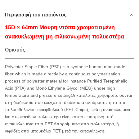
Περιγραφή του προϊόντος
15D × 64mm Μαύρη ντόπα χρωματισμένη
ανακυκλωμένη μη σιλικονωμένη πολυεστέρα
Ορισμός:
Polyester Staple Fiber (PSF) is a synthetic human man-made
fiber which is made directly by a continuous polymerization
process of polyester material for instance Purified Terephthalic
Acid (PTA) and Mono Ethylene Glycol (MEG) under high
temperature and pressure settingΟι καταλύτες χρησιμοποιούνται
στη διαδικασία που ελέγχει τη διαδικασία αντίδρασης ή τα τσιπ
πολυαιθυλενίου τερεφθαλικού (PET Chips), ενώ η ανακυκλωμένη
ίνα στερεοειδών πολυεστέρα είναι κατασκευασμένη από
ανακυκλωμένα τσιπ PET,Απορρίμματα από πολυεστέρα, ή
νιφάδες από μπουκάλια PET μετά την κατανάλωση.