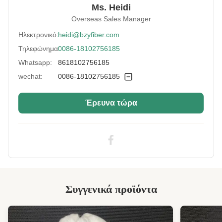
Ms. Heidi
Fineness:
Ντενιέ 15
Overseas Sales Manager
Grade:
Ένα βαθμό
Ηλεκτρονικό:
heidi@bzyfiber.com
Τηλεφώνημα:
0086-18102756185
Fiber Cut Length:
64 χιλιοστά
Whatsapp:
8618102756185
Color:
Μαύρο
wechat:
0086-18102756185
Fiber Crimp:
Χαμηλά
Έρευνα τώρα
Style:
Άλλα από τα παρασκευασμένα από νήματα
Application:
Γεμιστήρας καναπέ, στρώμα, κουβέρτα,
στρώμα, μαξιλάρι, παιχνιδάκι με λουλούδια
Industry Standard:
Πιστοποιημένο από την
SGS&OEKO&ITS&GRS
Highlight:
Επαναχρησιμοποιημένες συστατικές ίνες
πολυεστέρα PSF μη πυριτωμένες
Συγγενικά προϊόντα
High Light:
Μαύρη ντόπα χρωματισμένη από ίνες
βισκόζης
,