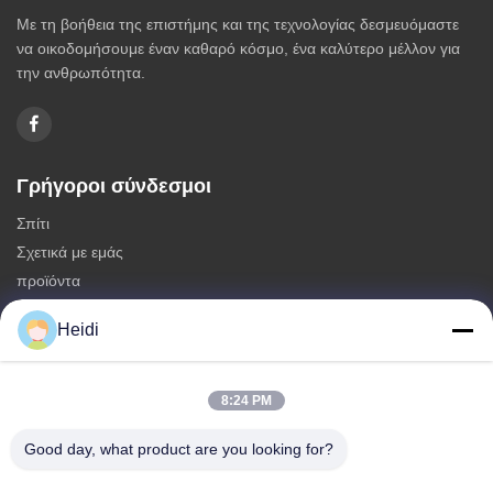
Με τη βοήθεια της επιστήμης και της τεχνολογίας δεσμευόμαστε
να οικοδομήσουμε έναν καθαρό κόσμο, ένα καλύτερο μέλλον για
την ανθρωπότητα.
Γρήγοροι σύνδεσμοι
Σπίτι
Σχετικά με εμάς
προϊόντα
Επικοινωνήστε μαζί μας
Heidi
Κατηγορίες
Μη συνεχείς ίνες πολυεστέρα
8:24 PM
Πυροσβεστικές ίνες συστατικού πολυεστέρα
Good day, what product are you looking for?
Φύλλα πολυεστέρα χαμηλής τήξης
Κοίλες κλιμένες μη συνεχείς ίνες πολυεστέρα