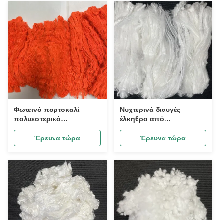
Φωτεινό πορτοκαλί
Νυχτερινά διαυγές
πολυεστερικό
έλκηθρο από
ρυμουλκούμενο 2D με
πολυεστέρα 2D με
απροσδιόριστο μήκος
αόριστο μήκος για
Έρευνα τώρα
Έρευνα τώρα
για ασφαλή ενδύματα
πλέξιμο νήματος και
εργασίας και παραγωγή
υφαντικές ύλες
κλωστοϋφαντουργικών
προϊόντων