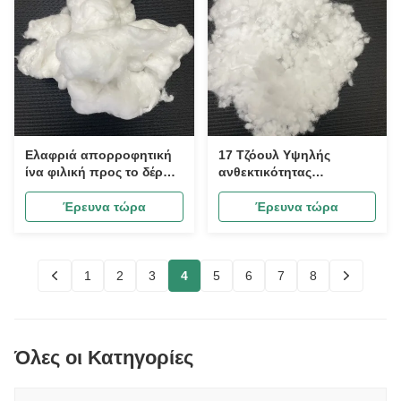
Ελαφριά απορροφητική
17 Τζόουλ Υψηλής
ίνα φιλική προς το δέρμα
ανθεκτικότητας
1.33D*38MM, ελαφριά ίνα
θερμοστατική ίνα 3D *
για την παραγωγή
60mm, έξυπνη
Έρευνα τώρα
Έρευνα τώρα
μάσκας ομορφιάς,
αποθήκευση θερμότητας
προϊόντα φροντίδας,
απελευθέρωση ίνες για
απορροφητικά προϊόντα
την οικιακή υφαντική
για μωρά
γέμιση
1
2
3
4
5
6
7
8
Όλες οι Κατηγορίες