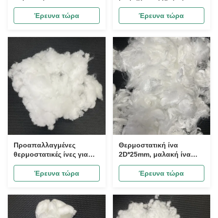
1,2D*38MM,Αντιστατική
Φίλτρο &
υφαντική πρώτη ύλη για
Αυτοκινητοβιομηχανία
Έρευνα τώρα
Έρευνα τώρα
πλέξιμο ενδυμάτων και
εσωτερικά υλικά φίλτρων
μη υφασμένα υφάσματα
σακούλες τσαγιού
Προαπαλλαγμένες
Θερμοστατική ίνα
θερμοστατικές ίνες για
2D*25mm, μαλακή ίνα
αλλαγή φάσης,
επεξεργασμένη με έλαιο
υπερλεπτές φουσκωτές
πυριτίου για ζεστά ρούχα
Έρευνα τώρα
Έρευνα τώρα
θερμοστατικές ίνες με
υπερφουσκωτή υφή
σύννεφο ίνες για
μαξιλάρια και στρώματα