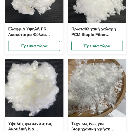
Ελαφριά Υψηλή FR
Πρωταθλητική χαλαρή
Λυοκύτταρα Φύλλα
PCM Staple Fiber
Κυτταρίνης 1.33D*38MM,
2D*30MM φιλική προς το
Ανθεκτική στη φωτιά ίνα
δέρμα ίνες βαμβακιού
Έρευνα τώρα
Έρευνα τώρα
για ξενοδοχεία
μαργαριταριών για
γεμίσματα μαξιλαριών
και στρωμάτων, απαλές
ίνες βαμβακιού
μαργαριταριών με
επεξεργασία σιλικόνης
για μαζική παραγωγή
Υψηλής φωτεινότητας
Τεχνικές ίνες για
Ακρυλική ίνα
βιομηχανική χρήση