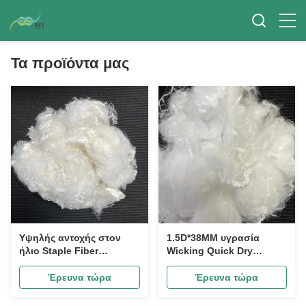
Τα προϊόντα μας
Υψηλής αντοχής στον
1.5D*38MM υγρασία
ήλιο Staple Fiber
Wicking Quick Dry
1.4D*38MM, UV Shield
Polyester Staple Fiber,
Functional Polyester για
για αθλητικά ρούχα
Έρευνα τώρα
Έρευνα τώρα
αθλητικά ρούχα & ρούχα
εσώρουχα & Jersey
παραλίας
υφάσματα