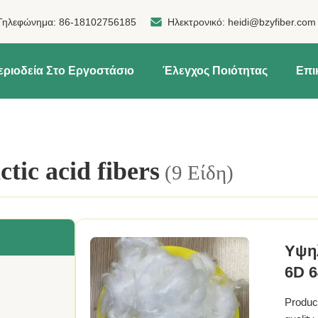
Τηλεφώνημα:
86-18102756185
Ηλεκτρονικό:
heidi@bzyfiber.com
εριοδεία Στο Εργοστάσιο
Έλεγχος Ποιότητας
Επι
ctic acid fibers
(9 Είδη)
Υψηλ
6D 
Product