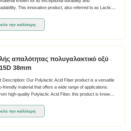
 material known for its exceptional durability and
adability. This innovative product, also referred to as Lactic
ber, Polylactide Fiber, or Poly(lactide) Fiber, is classified as a
l Auxiliary Agent and is ...
είτε την καλύτερη
τιμή
λής απαλότητας πολυγαλακτικό οξύ
ς 15D 38mm
 Description: Our Polylactic Acid Fiber product is a versatile
-friendly material that offers a wide range of applications.
om high-quality Polylactic Acid Fiber, this product is known
 excellent performance and sustainability. Size: The Polylactic
ber comes in a ...
είτε την καλύτερη
τιμή