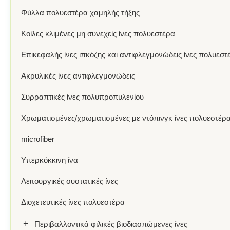
Φύλλα πολυεστέρα χαμηλής τήξης
Κοίλες κλιμένες μη συνεχείς ίνες πολυεστέρα
Επικεφαλής ίνες ιπκόζης και αντιφλεγμονώδεις ίνες πολυεστ
Ακρυλικές ίνες αντιφλεγμονώδεις
Συρραπτικές ίνες πολυπροπυλενίου
Χρωματισμένες/χρωματισμένες με ντόπινγκ ίνες πολυεστέρ
microfiber
Υπερκόκκινη ίνα
Λειτουργικές συστατικές ίνες
Διοχετευτικές ίνες πολυεστέρα
+
Περιβαλλοντικά φιλικές βιοδιασπώμενες ίνες