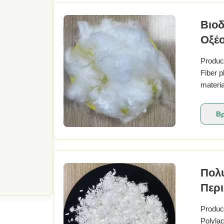
Βιο
Οξέ
Product
Fiber p
materia
enviro
classif
Βρ
Πολυ
Περι
PLA
Product
Polylac