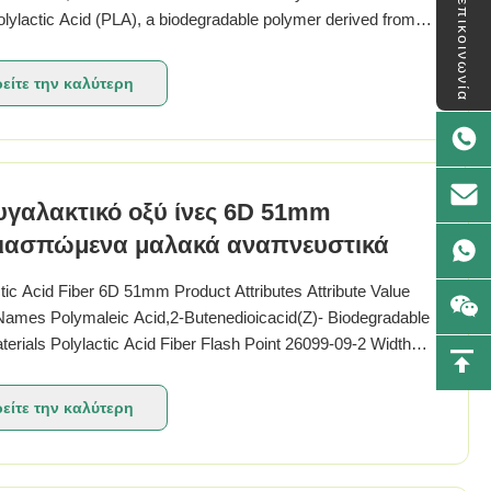
επικοινωνία
lylactic Acid (PLA), a biodegradable polymer derived from
ble resources such as corn starch or sugarcane. The
tic Acid Fiber has a fineness of 1.5D, making ...
είτε την καλύτερη
τιμή
γαλακτικό οξύ ίνες 6D 51mm
διασπώμενα μαλακά αναπνευστικά
tic Acid Fiber 6D 51mm Product Attributes Attribute Value
Names Polymaleic Acid,2-Butenedioicacid(Z)- Biodegradable
erials Polylactic Acid Fiber Flash Point 26099-09-2 Width
ized Softness Soft Classification Chemical Auxiliary Agent
bility Breathable Product Overview ...
είτε την καλύτερη
τιμή