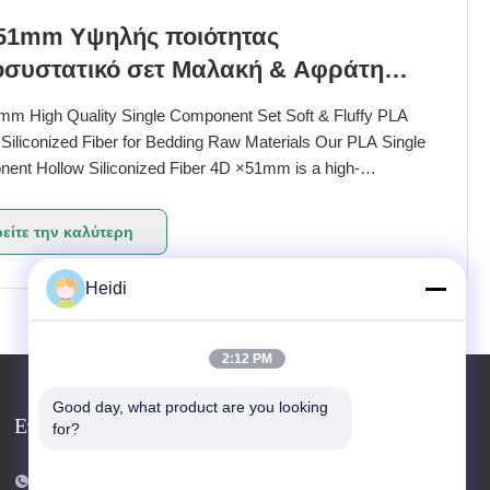
51mm Υψηλής ποιότητας
οσυστατικό σετ Μαλακή & Αφράτη
η σιλικονούχα ίνα PLA για πρώτες
m High Quality Single Component Set Soft & Fluffy PLA
ς κλινοσκεπών
Siliconized Fiber for Bedding Raw Materials Our PLA Single
ent Hollow Siliconized Fiber 4D ×51mm is a high-
ance eco-friendly filling fiber made from 100% renewable
lylactic acid) material. It combines biodegradabi...
είτε την καλύτερη
τιμή
Heidi
2:12 PM
Good day, what product are you looking 
Επικοινωνήστε μαζί μας
for?
Τηλεφώνημα: 86-18102756185