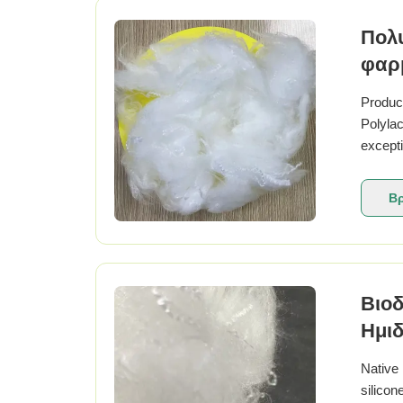
Πολυ
φαρμ
Product
Polylac
excepti
charact
resourc
Βρ
Βιο
Ημιδ
Μία
Native
silicon