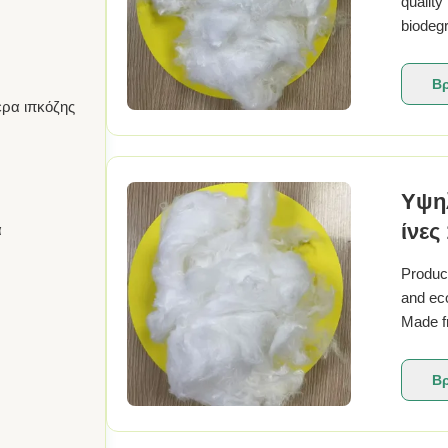
quality
biodegr
Acid Fi
Chemica
Βρ
έρα ιπκόζης
Υψη
ίνε
α
Product
and eco
Made fr
for its
Acid Fi
Βρ