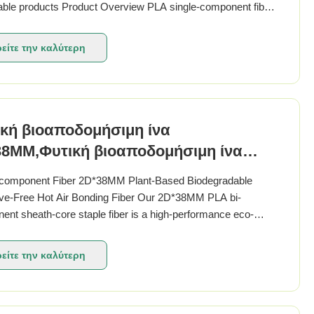
able products Product Overview PLA single-component fiber
 hollow with silicone oil treatment. This fiber relies on pure
ic acid ingredients, offering ...
είτε την καλύτερη
τιμή
κή βιοαποδομήσιμη ίνα
38MM,Φυτική βιοαποδομήσιμη ίνα
ς κόλλημα, συνδεδεμένη με θερμό
component Fiber 2D*38MM Plant-Based Biodegradable
, βιομηχανική ίνα, συνθετική ίνα,
ve-Free Hot Air Bonding Fiber Our 2D*38MM PLA bi-
ινή, μη υφαντική πρώτη ύλη
nt sheath-core staple fiber is a high-performance eco-
y thermal bonding fiber engineered for the fast-growing
radable nonwoven market. Manufactured through precision ...
είτε την καλύτερη
τιμή