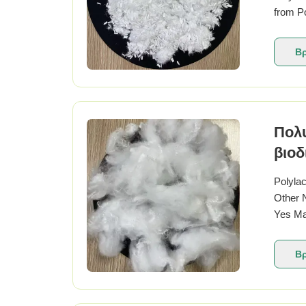
from Po
renewa
Polylac
Βρ
Πολυ
βιο
Polylac
Other 
Yes Mat
Custom
Breatha
Βρ