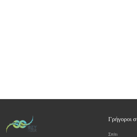
Γρήγοροι σ
Σπίτι