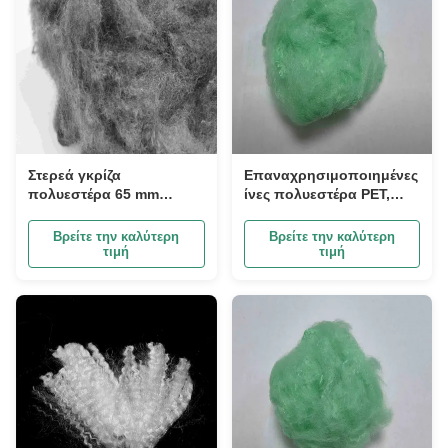
Στερεά γκρίζα
Επαναχρησιμοποιημένες
πολυεστέρα 65 mm
ίνες πολυεστέρα PET,
πυρόσβεση χρωματιστή
βρώμικες ίνες βρώμικες
ίνα
2.5D PSF για την
Βρείτε την καλύτερη
Βρείτε την καλύτερη
παραγωγή νήματος
τιμή
τιμή