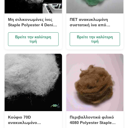
Μη σιλικονωμένες ίνες
ΠΕΤ ανακυκλωμένη
Staple Polyester 4 Denier
συστατική ίνα από
για εσωτερικά οχήματα
πολυεστέρα 51 mm
Πράσινη PSF για γεμιστά
Βρείτε την καλύτερη
Βρείτε την καλύτερη
παιχνίδια
τιμή
τιμή
Κούφιο 70D
Περιβαλλοντικά φιλικό
ανακυκλωμένο
4080 Polyester Staple
πολυεστέρα συστατικών
Fibres Καφέ άνετο