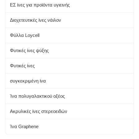
Πρωτεϊνική ίνα σόγιας
ΕΣ ίνες για προϊόντα υγιεινής
Αλόη
Διοχετευτικές ίνες νάιλον
Αλγινική ίνα
Φύλλα Loycell
Φυτικές ίνες
Φυτικές ίνες ψύξης
Ινες μπαμπού
Φυτικές ίνες
συγκεκριμένη ίνα
Ίνα πολυγαλακτικού οξέος
Ακρυλικές ίνες στερεοειδών
Ίνα Graphene