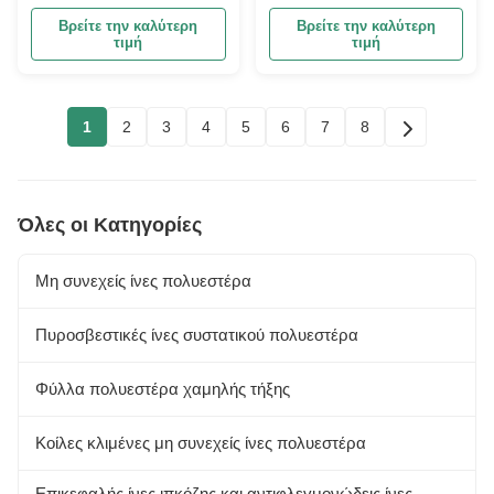
ινών Τεχνητό υλικό
Polyester Short Fiber
Βρείτε την καλύτερη
Βρείτε την καλύτερη
πλήρωσης 72 mm
τιμή
τιμή
1
2
3
4
5
6
7
8
Όλες οι Κατηγορίες
Μη συνεχείς ίνες πολυεστέρα
Πυροσβεστικές ίνες συστατικού πολυεστέρα
Φύλλα πολυεστέρα χαμηλής τήξης
Κοίλες κλιμένες μη συνεχείς ίνες πολυεστέρα
Επικεφαλής ίνες ιπκόζης και αντιφλεγμονώδεις ίνες