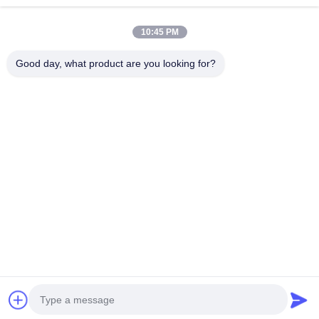
Κατηγορίες
Μη συνεχείς ίνες πολυεστέρα
10:45 PM
Πυροσβεστικές ίνες συστατικού πολυεστέρα
Good day, what product are you looking for?
Φύλλα πολυεστέρα χαμηλής τήξης
Κοίλες κλιμένες μη συνεχείς ίνες πολυεστέρα
Επικεφαλής ίνες ιπκόζης και αντιφλεγμονώδεις ίνες πολυεστέρα
ιπκόζης
Επικοινωνήστε μαζί μας
Τηλεφώνημα: 86-18102756185
Ηλεκτρονικό ταχυδρομείο:
heidi@bzyfiber.com
Προσθέστε Δωμάτιο 1510-1511, Βόρειος Πύργος, Εμπορικό
και Εμπορικό Κέντρο Xijiao, αριθ. 165 Qiaozhong Middle
Road, Λιουάν, πόλη Guangzhou, επαρχία Guangdong, Κίνα.
Copyright © 2024-2026 Guangzhou Octopus Fiber Co.,Ltd.. Όλα τα
δικαιώματα διατηρούνται. |
Sitemap