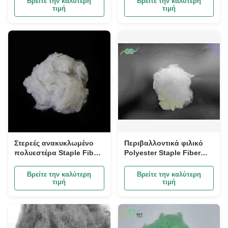
Βρείτε την καλύτερη
Βρείτε την καλύτερη
τιμή
τιμή
Στερεές ανακυκλωμένο
Περιβαλλοντικά φιλικό
πολυεστέρα Staple Fiber
Polyester Staple Fiber
Matrix Σταθερότητα PSF
Ελαφρύ 2D PSF για
Off Λευκό 51mm
κρεβατοκάμαρα
Βρείτε την καλύτερη
Βρείτε την καλύτερη
τιμή
τιμή