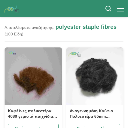
polyester staple fibres
Αποτελέσματα αναζήτησης:
(100 Είδη)
Καφέ ίνες πολυεστέρα
Αναγεννημένη Κούφια
4080 γεμιστά παιχνίδια
Πολυεστέρα 65mm
Κούφια ίνες πολυεστέρα
Χαμηλή Κρίπ για Γεμμένο
Καναπέ