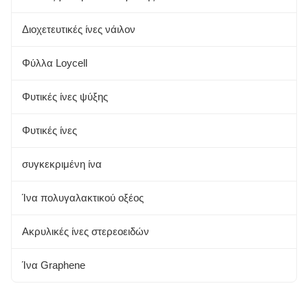
Αλόη
Διοχετευτικές ίνες νάιλον
Αλγινική ίνα
Φύλλα Loycell
Φυτικές ίνες
Φυτικές ίνες ψύξης
Ινες μπαμπού
Φυτικές ίνες
συγκεκριμένη ίνα
Ίνα πολυγαλακτικού οξέος
Ακρυλικές ίνες στερεοειδών
Ίνα Graphene