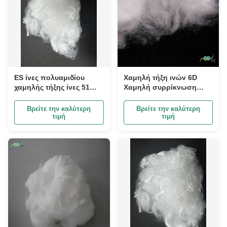
ES ίνες πολυαμιδίου
Χαμηλή τήξη ινών 6D
χαμηλής τήξης ίνες 51
Χαμηλή συρρίκνωση
mm ανθεκτικά υλικά για
ινών
βιομηχανικά υφάσματα
αιθυλενοπροπυλενίου
Βρείτε την καλύτερη
Βρείτε την καλύτερη
για υγιεινό υλικό
τιμή
τιμή