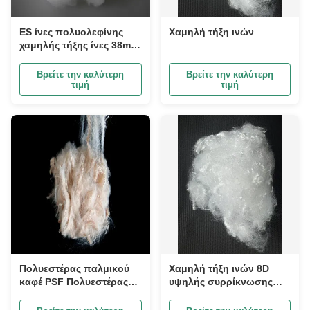
ES ίνες πολυολεφίνης
Χαμηλή τήξη ινών
χαμηλής τήξης ίνες 38mm
καθαρά υλικά για
υφάσματα κουζίνας
Βρείτε την καλύτερη
Βρείτε την καλύτερη
τιμή
τιμή
Πολυεστέρας παλμικού
Χαμηλή τήξη ινών 8D
καφέ PSF Πολυεστέρας
υψηλής συρρίκνωσης
συστατικών ινών υψηλής
ινών πολυαιθυλενίου για
αντοχής για υφαντικές
εσωτερικά οχήματα