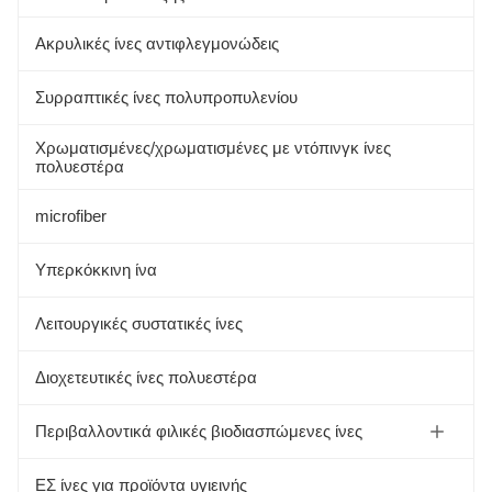
Ακρυλικές ίνες αντιφλεγμονώδεις
Συρραπτικές ίνες πολυπροπυλενίου
Χρωματισμένες/χρωματισμένες με ντόπινγκ ίνες
πολυεστέρα
microfiber
Υπερκόκκινη ίνα
Λειτουργικές συστατικές ίνες
Διοχετευτικές ίνες πολυεστέρα
Περιβαλλοντικά φιλικές βιοδιασπώμενες ίνες
Πρωτεϊνική ίνα σόγιας
ΕΣ ίνες για προϊόντα υγιεινής