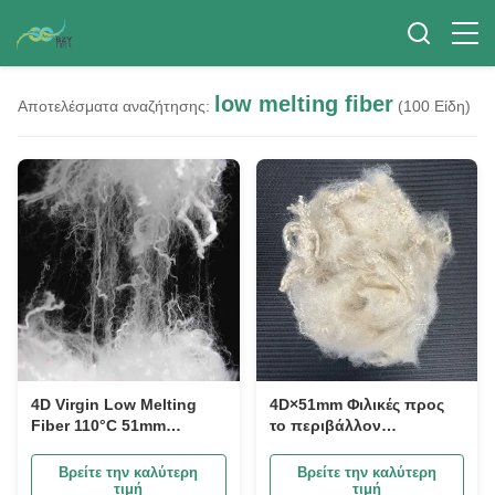
low melting fiber
Αποτελέσματα αναζήτησης:
(100 Είδη)
4D Virgin Low Melting
4D×51mm Φιλικές προς
Fiber 110°C 51mm
το περιβάλλον
Polyester Fiber για μη
ανακυκλωμένες ίνες
υφασμένα στρώματα
χαμηλού σημείου τήξης
Βρείτε την καλύτερη
Βρείτε την καλύτερη
για καλή συγκόλληση
τιμή
τιμή