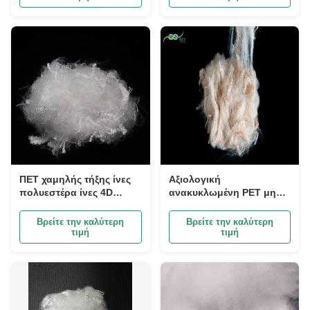
στην παραγωγή
κλωστοϋφαντουργικών
προϊόντων
ΠΕΤ χαμηλής τήξης ίνες
Αξιολογική
πολυεστέρα ίνες 4D
ανακυκλωμένη PET μη
πολυεστέρα ίνες γέμισμα
σιλικονωμένη ίνα
για ρούχα
χαμηλής τήξης για
Βρείτε την καλύτερη
Βρείτε την καλύτερη
πλέξιμο
τιμή
τιμή