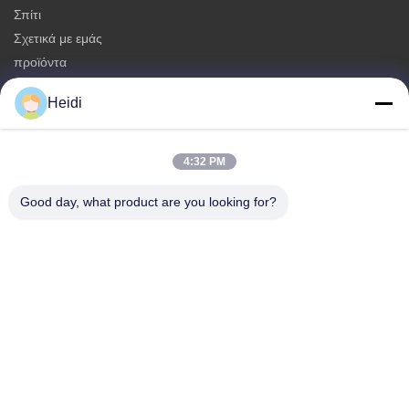
Σπίτι
Σχετικά με εμάς
προϊόντα
Επικοινωνήστε μαζί μας
Heidi
Κατηγορίες
Μη συνεχείς ίνες πολυεστέρα
4:32 PM
Πυροσβεστικές ίνες συστατικού πολυεστέρα
Good day, what product are you looking for?
Φύλλα πολυεστέρα χαμηλής τήξης
Κοίλες κλιμένες μη συνεχείς ίνες πολυεστέρα
Επικεφαλής ίνες ιπκόζης και αντιφλεγμονώδεις ίνες πολυεστέρα
ιπκόζης
Επικοινωνήστε μαζί μας
Τηλεφώνημα: 86-18102756185
Ηλεκτρονικό ταχυδρομείο:
heidi@bzyfiber.com
Προσθέστε Δωμάτιο 1510-1511, Βόρειος Πύργος, Εμπορικό