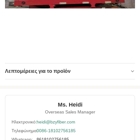
Λεπτομέρειες για το προϊόν
High Light:
ΕΠΟ ίνες ίνες μούγκγουορτ
,
Τριδιάστατες ίνες μουγκγουόρτ
,
Φύλλα από πολυεστέρα Φύλλα από
μούγκορτ
Ms. Heidi
Overseas Sales Manager
Ηλεκτρονικό:
heidi@bzyfiber.com
Τηλεφώνημα:
0086-18102756185
Whatsapp:
8618102756185