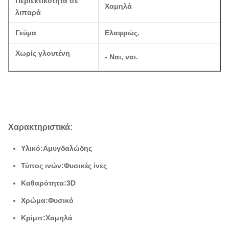
Περιεκτικότητα σε
Χαμηλά
λιπαρά
Γεύμα
Ελαφρώς.
Χωρίς γλουτένη
- Ναι, ναι.
Χαρακτηριστικά:
Υλικό:
Αμυγδαλώδης
Τύπος ινών:
Φυσικές ίνες
Καθαρότητα:
3D
Χρώμα:
Φυσικό
Κρίμπ:
Χαμηλά