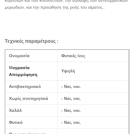
κοριτσιών και των κουνουπιών, την εξάλειψη των αντισυμβατικών
μυρωδιών, και την προώθηση της ροής του αίματος.
.
Τεχνικές παραμέτρους
:
Ονομασία
Φυτικές ίνες
Μ
υγρασία
Υψηλή
Απορρόφηση
Αντιβακτηριακό
- Ναι, ναι.
Χωρίς συντηρητικά
- Ναι, ναι.
Χαλάλ
- Ναι, ναι.
Φυτικό
- Ναι, ναι.