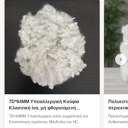
Προσαρμοσμένο Crimp Ανακυκλωμένη ίνα
πολυεστέρα
,
Προσαρμοσμένο Crimp Ανακυκλωμένη ίνα
πολυεστέρα
7D*64MM Υποαλλεργική Κούφια
Πολυεστε
Κλασσική ίνα, μη φθοριούμενη
περιεκτι
ασφαλής ίνα για γέμιση μαξιλαριού
αντοχής 
7D×64MM Υποαλλεργική κοίλη συρραπτική ίνα
Πολυεστερι
καναπέ
περιεκτι
Επισκόπηση προϊόντος ΜαςΚοίλη ίνα HC
Ανθεκτικότ
παραγωγ
7D×64MM χωρίς φθορισμό χωρίς BPAΠρόκειται για
Πολυεστερικ