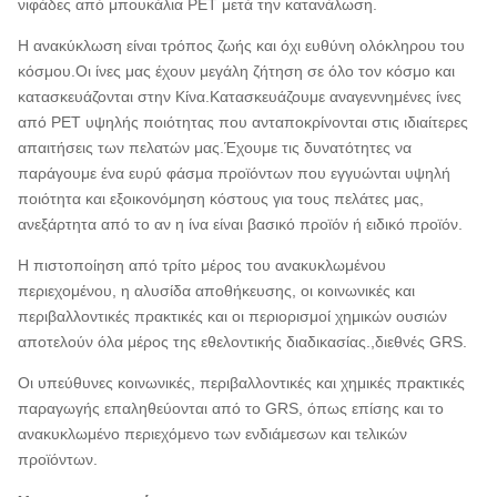
νιφάδες από μπουκάλια PET μετά την κατανάλωση.
Η ανακύκλωση είναι τρόπος ζωής και όχι ευθύνη ολόκληρου του
κόσμου.Οι ίνες μας έχουν μεγάλη ζήτηση σε όλο τον κόσμο και
κατασκευάζονται στην Κίνα.Κατασκευάζουμε αναγεννημένες ίνες
από PET υψηλής ποιότητας που ανταποκρίνονται στις ιδιαίτερες
απαιτήσεις των πελατών μας.Έχουμε τις δυνατότητες να
παράγουμε ένα ευρύ φάσμα προϊόντων που εγγυώνται υψηλή
ποιότητα και εξοικονόμηση κόστους για τους πελάτες μας,
ανεξάρτητα από το αν η ίνα είναι βασικό προϊόν ή ειδικό προϊόν.
Η πιστοποίηση από τρίτο μέρος του ανακυκλωμένου
περιεχομένου, η αλυσίδα αποθήκευσης, οι κοινωνικές και
περιβαλλοντικές πρακτικές και οι περιορισμοί χημικών ουσιών
αποτελούν όλα μέρος της εθελοντικής διαδικασίας.,διεθνές GRS.
Οι υπεύθυνες κοινωνικές, περιβαλλοντικές και χημικές πρακτικές
παραγωγής επαληθεύονται από το GRS, όπως επίσης και το
ανακυκλωμένο περιεχόμενο των ενδιάμεσων και τελικών
προϊόντων.