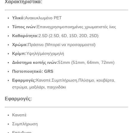
Χαρακτηριστικά:
Υλικό:
Ανακυκλωμένο PET
Τύπος ινών:
Επαναχρησιμοποιημένες χρωματιστές ίνες
Καθαρότητα:
2.5D (2.5D, 6D, 15D, 20D, 25D)
Χρώμα:
Πράσινο (Μπορεί να προσαρμοστεί)
Κρίμπ:
Υψηλή/μέση/χαμηλή
Διάστημα κοπής ινών:
51mm (51mm, 64mm, 72mm)
Πιστοποιητικό: GRS
Εφαρμογές:
Καναπέ.
Συμπλήρωση,
Πλύσιμο, κουβέρτα,
στρώμα, μαξιλάρι, παιχνιδάκι
Εφαρμογές:
Καναπέ
Συμπλήρωση
Επένδυση