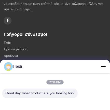
να οικοδομήσουμε έναν καθαρό κόσμο, ένα καλύτερο μέλλον για
την ανθρωπότητα.
Γρήγοροι σύνδεσμοι
Σπίτι
Σχετικά με εμάς
προϊόντα
Επικοινωνήστε μαζί μας
Heidi
Κατηγορίες
Μη συνεχείς ίνες πολυεστέρα
2:34 PM
Πυροσβεστικές ίνες συστατικού πολυεστέρα
Good day, what product are you looking for?
Φύλλα πολυεστέρα χαμηλής τήξης
Κοίλες κλιμένες μη συνεχείς ίνες πολυεστέρα
Επικεφαλής ίνες ιπκόζης και αντιφλεγμονώδεις ίνες πολυεστέρα