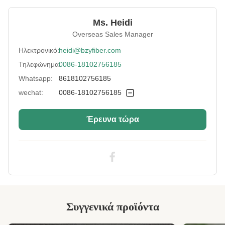
Material:
ανακυκλωμένο κατοικίδιο ζώο
Ms. Heidi
Fineness:
2.5 Αρνητικό
Overseas Sales Manager
Grade:
Ένα βαθμό
Ηλεκτρονικό:
heidi@bzyfiber.com
Τηλεφώνημα:
0086-18102756185
Fiber Cut Length:
51 χιλιοστά
Whatsapp:
8618102756185
Color:
Πράσινο
wechat:
0086-18102756185
Fiber Crimp:
Εξαιρετικό.
Έρευνα τώρα
Style:
Άλλα από τα παρασκευασμένα από νήματα
Application:
Γεμιστήρας καναπέ, στρώμα, κουβέρτα,
στρώμα, μαξιλάρι, παιχνιδάκι με λουλούδια
Industry Standard:
Πιστοποιημένο από την
SGS&OEKO&ITS&GRS
Highlight:
Αγνές συστατικές ίνες πολυεστέρα PSF μη
πυριτωμένες
Συγγενικά προϊόντα
High Light:
Πράσινες ανακυκλωμένες ίνες πολυεστέρα
,