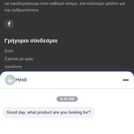
να οικοδομήσουμε έναν καθαρό κόσμο, ένα καλύτερο μέλλον για
την ανθρωπότητα.
Γρήγοροι σύνδεσμοι
Σπίτι
Σχετικά με εμάς
προϊόντα
Επικοινωνήστε μαζί μας
Heidi
Κατηγορίες
Μη συνεχείς ίνες πολυεστέρα
8:30 AM
Πυροσβεστικές ίνες συστατικού πολυεστέρα
Good day, what product are you looking for?
Φύλλα πολυεστέρα χαμηλής τήξης
Κοίλες κλιμένες μη συνεχείς ίνες πολυεστέρα
Επικεφαλής ίνες ιπκόζης και αντιφλεγμονώδεις ίνες πολυεστέρα