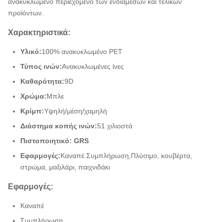
ανακυκλωμένο περιεχόμενο των ενδιάμεσων και τελικών
προϊόντων.
Χαρακτηριστικά:
Υλικό:
100% ανακυκλωμένο PET
Τύπος ινών:
Ανακυκλωμένες ίνες
Καθαρότητα:
9D
Χρώμα:
Μπλε
Κρίμπ:
Υψηλή/μέση/χαμηλή
Διάστημα κοπής ινών:
51 χιλιοστά
Πιστοποιητικό: GRS
Εφαρμογές:
Καναπέ.
Συμπλήρωση,
Πλύσιμο, κουβέρτα,
στρώμα, μαξιλάρι, παιχνιδάκι
Εφαρμογές:
Καναπέ
Συμπλήρωση