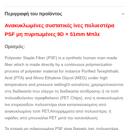
Περιγραφή του προϊόντος
Ανακυκλωμένες συστατικές ίνες πολυεστέρα
PSF μη πυριτωμένες 9D × 51mm Μπλε
Ορισμός:
Polyester Staple Fiber (PSF) is a synthetic human man-made
fiber which is made directly by a continuous polymerization
process of polyester material for instance Purified Terephthalic
Acid (PTA) and Mono Ethylene Glycol (MEG) under high
temperature and pressure settingΟι καταλύτες χρησιμοποιούνται
στη διαδικασία που ελέγχει τη διαδικασία αντίδρασης ή τα τσιπ
πολυαιθυλενίου τερεφθαλικού (PET Chips), ενώ η ανακυκλωμένη
ίνα στερεοειδών πολυεστέρα είναι κατασκευασμένη από
ανακυκλωμένα τσιπ PET,Απορρίμματα από πολυεστέρα, ή
νιφάδες από μπουκάλια PET μετά την κατανάλωση.
Τα στερεά μη σιλικονωμένα PSF είναι βασικές ίνες πολυεστέρα