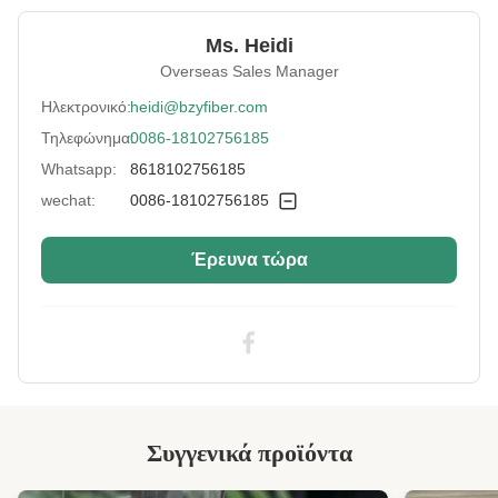
Material:
100% ανακυκλωμένο PET
Ms. Heidi
Fineness:
9 Αρνητικός
Overseas Sales Manager
Grade:
Ένα βαθμό
Ηλεκτρονικό:
heidi@bzyfiber.com
Τηλεφώνημα:
0086-18102756185
Fiber Cut Length:
51 χιλιοστά
Whatsapp:
8618102756185
Color:
Μπλε
wechat:
0086-18102756185
Fiber Crimp:
Χαμηλά
Έρευνα τώρα
Style:
Άλλα από τα παρασκευασμένα από νήματα
Application:
Γεμιστήρας καναπέ, στρώμα, κουβέρτα,
στρώμα, μαξιλάρι, παιχνιδάκι με λουλούδια
Industry Standard:
Πιστοποιημένο από την
SGS&OEKO&ITS&GRS
Highlight:
Επαναχρησιμοποιημένες συστατικές ίνες
πολυεστέρα PSF μη πυριτωμένες
Συγγενικά προϊόντα
High Light:
Τεχνητές συνθετικές ίνες πολυεστέρα
,