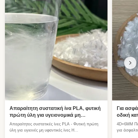
Δοκίμια από συνθετικές ίνες πολυεστέρα
,
Τεχνητές φυσικές ίνες από πολυεστέρα
Απαραίτητη συστατική ίνα PLA, φυτική
Για ασφά
πρώτη ύλη για υγειονομικά μη
οδική κα
υφασμένα
ενίσχυση
Απαραίτητες συστατικές ίνες PLA - Φυτική πρώτη
4D×6MM Πολ
κομμένες
ύλη για υγιεινές μη υφαντικές ίνες Η
για άσφαλτ
βιοαποικοδομητική ίνες σύντομης κοπής PLA 1.4D *
Πολυεστερικ