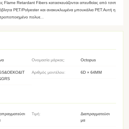
νες Flame Retardant Fibers κατασκευάζονται απευθείας από τσιπ
βλητα PET/Polyester και ανακυκλωμένα μπουκάλια PET.Αυτή η
 τροποποιημένο πολυε...
να
Ονομασία μάρκας:
Octopus
GS&OEKO&IT
Αριθμός μοντέλου:
6D × 64MM
&GRS
ιαπραγματεύσι
Τιμή:
Διαπραγματεύσι
α
μα