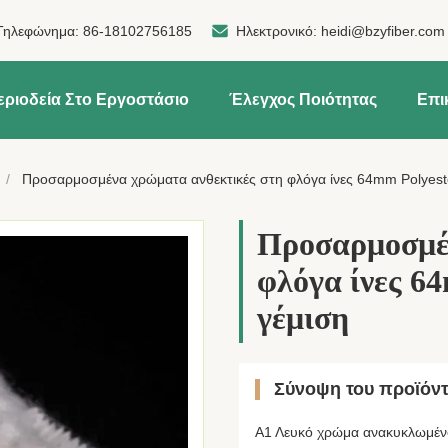
Τηλεφώνημα:
86-18102756185
Ηλεκτρονικό:
heidi@bzyfiber.com
εριοδεία Στο Εργοστάσιο
Έλεγχος Ποιότητας
Επι
/
Προσαρμοσμένα χρώματα ανθεκτικές στη φλόγα ίνες 64mm Polyester
Προσαρμοσμέ
φλόγα ίνες 64
γέμιση
Σύνοψη του προϊόν
Α1 Λευκό χρώμα ανακυκλωμέν