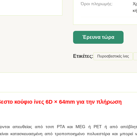
Όροι πληρωμής:
Χ
κή
Έρευνα τώρα
Ετικέτες:
Πυροσβεστικές ίνες
στο κούφιο ίνες 6D × 64mm για την πλήρωση
ευάζονται απευθείας από τσιπ PTA και MEG ή PET ή από απόβλη
 είναι κατασκευασμένη από τροποποιημένο πολυεστέρα και μπορεί 