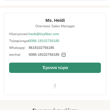
Name:
Πυροσβεστικές ίνες συστατικού πολυεστέρα
Material:
ανακυκλωμένο κατοικίδιο ζώο
Ms. Heidi
Fineness:
8 Αρνητικός
Overseas Sales Manager
Grade:
Ένα βαθμό
Ηλεκτρονικό:
heidi@bzyfiber.com
Τηλεφώνημα:
0086-18102756185
Fiber Cut Length:
64 χιλιοστά
Whatsapp:
8618102756185
Color:
Λευκό
wechat:
0086-18102756185
Fiber Crimp:
Μεσαία
Έρευνα τώρα
Style:
Κοίλη ίνα
Application:
Πίνακες ηχομόνωσης, Πάρτες, υλικά φίλτρου,
στρώματα, παιχνίδια, χαλιά, χαλιά, μη
υφασμένα υφάσματα
Industry Standard:
Πιστοποιημένο από την
SGS&OEKO&ITS&GRS
Flame Retardant
Υψηλή