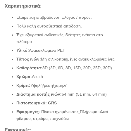
Χαρακτηριστικά:
Εξαιρετική επιβράδυνση φλόγας / πυρός.
Πολύ καλή αυτοσβεστική απόδοση.
Έχει εξαιρετικά ανθεκτικές ιδιότητες ενάντια στο
πλύσιμο.
Υλικό:
Ανακυκλωμένο PET
Τύπος ινών:
Μη σιλικοποιημένες ανακυκλωμένες ίνες
Καθαρότητα:
8D (3D, 6D, 8D, 15D, 20D, 25D, 30D)
Χρώμα:
Λευκό
Κρίμπ:
Υψηλή/μέση/χαμηλή
Διάστημα κοπής ινών:
64 mm (51 mm, 64 mm)
Πιστοποιητικό: GRS
Εφαρμογές:
Πίνακα ηχομόνωσης,
Πλήρωμα,
υλικά
φίλτρου
, στρώμα, παιχνιδάκι
Εφαρμογές: