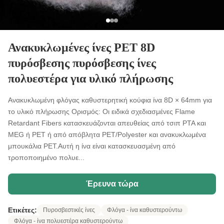
Ανακυκλωμένες ίνες PET 8D
πυρόσβεσης πυρόσβεσης ίνες
πολυεστέρα για υλικό πλήρωσης
Ανακυκλωμένη φλόγας καθυστερητική κούφια ίνα 8D × 64mm για
το υλικό πλήρωσης Ορισμός: Οι ειδικά σχεδιασμένες Flame
Retardant Fibers κατασκευάζονται απευθείας από τσιπ PTA και
MEG ή PET ή από απόβλητα PET/Polyester και ανακυκλωμένα
μπουκάλια PET.Αυτή η ίνα είναι κατασκευασμένη από
τροποποιημένο πολυε...
Έρευνα τώρα
Ετικέτες:
Πυροσβεστικές ίνες
Φλόγα - ίνα καθυστερούντω
Φλόγα - ίνα πολυεστέρα καθυστερούντω