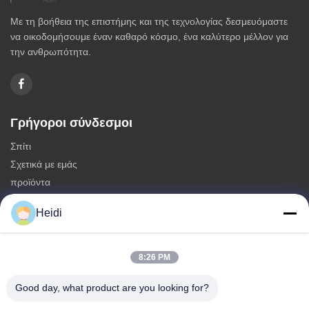
Με τη βοήθεια της επιστήμης και της τεχνολογίας δεσμευόμαστε
να οικοδομήσουμε έναν καθαρό κόσμο, ένα καλύτερο μέλλον για
την ανθρωπότητα.
Γρήγοροι σύνδεσμοι
Σπίτι
Σχετικά με εμάς
προϊόντα
Επικοινωνήστε μαζί μας
Heidi
Κατηγορίες
Μη συνεχείς ίνες πολυεστέρα
8:26 PM
Πυροσβεστικές ίνες συστατικού πολυεστέρα
Good day, what product are you looking for?
Φύλλα πολυεστέρα χαμηλής τήξης