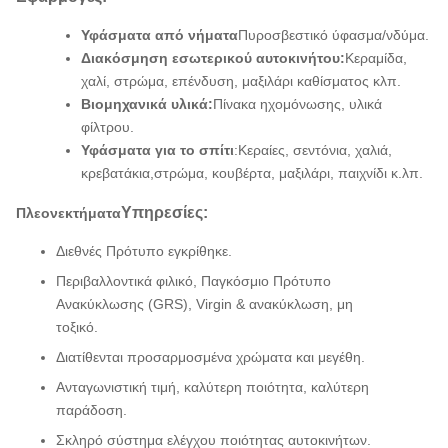
Υφάσματα από νήματα
Πυροσβεστικό ύφασμα/νδύμα.
Διακόσμηση εσωτερικού αυτοκινήτου:
Κεραμίδα,
χαλί, στρώμα, επένδυση, μαξιλάρι καθίσματος κλπ.
Βιομηχανικά υλικά:
Πίνακα ηχομόνωσης, υλικά
φίλτρου.
Υφάσματα για το σπίτι
:
Κεραίες, σεντόνια, χαλιά,
κρεβατάκια,
στρώμα, κουβέρτα, μαξιλάρι, παιχνίδι κ.λπ.
Υπηρεσίες:
Πλεονεκτήματα
Διεθνές Πρότυπο εγκρίθηκε.
Περιβαλλοντικά φιλικό, Παγκόσμιο Πρότυπο
Ανακύκλωσης (GRS), Virgin & ανακύκλωση, μη
τοξικό.
Διατίθενται προσαρμοσμένα χρώματα και μεγέθη.
Ανταγωνιστική τιμή, καλύτερη ποιότητα, καλύτερη
παράδοση.
Σκληρό σύστημα ελέγχου ποιότητας αυτοκινήτων.